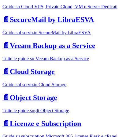
Guide su Cloud VPS, Private Cloud, VM e Server Dedicati
📄️
SecureMail by LibraESVA
Guide sul servizio SecureMail by LibraESVA
📄️
Veeam Backup as a Service
Tutte le guide su Veeam Backup as a Service
📄️
Cloud Storage
Guide sul servizio Cloud Storage
📄️
Object Storage
Tutte le guide sugli Object Storage
📄️
Licenze e Subscription
Guide su subscription Microsoft 365, license Plesk e cPanel