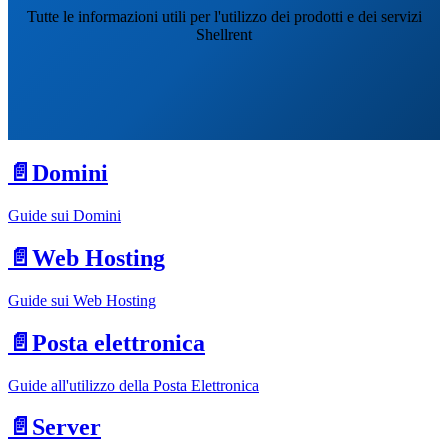
Tutte le informazioni utili per l'utilizzo dei prodotti e dei servizi
Shellrent
📄️
Domini
Guide sui Domini
📄️
Web Hosting
Guide sui Web Hosting
📄️
Posta elettronica
Guide all'utilizzo della Posta Elettronica
📄️
Server