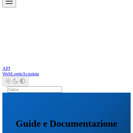
API
Web
Login
Acquista
Guide e Documentazione