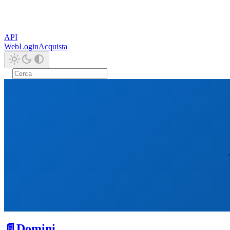
API
Web
Login
Acquista
📄️
Domini