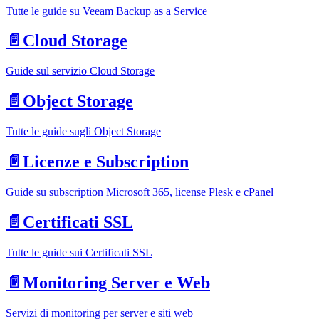
Tutte le guide su Veeam Backup as a Service
📄️
Cloud Storage
Guide sul servizio Cloud Storage
📄️
Object Storage
Tutte le guide sugli Object Storage
📄️
Licenze e Subscription
Guide su subscription Microsoft 365, license Plesk e cPanel
📄️
Certificati SSL
Tutte le guide sui Certificati SSL
📄️
Monitoring Server e Web
Servizi di monitoring per server e siti web