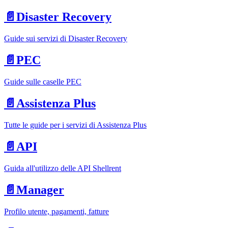
📄️
Disaster Recovery
Guide sui servizi di Disaster Recovery
📄️
PEC
Guide sulle caselle PEC
📄️
Assistenza Plus
Tutte le guide per i servizi di Assistenza Plus
📄️
API
Guida all'utilizzo delle API Shellrent
📄️
Manager
Profilo utente, pagamenti, fatture