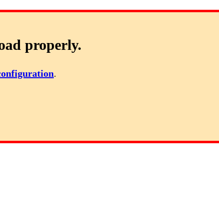
oad properly.
configuration
.