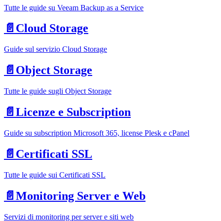
Tutte le guide su Veeam Backup as a Service
📄️
Cloud Storage
Guide sul servizio Cloud Storage
📄️
Object Storage
Tutte le guide sugli Object Storage
📄️
Licenze e Subscription
Guide su subscription Microsoft 365, license Plesk e cPanel
📄️
Certificati SSL
Tutte le guide sui Certificati SSL
📄️
Monitoring Server e Web
Servizi di monitoring per server e siti web