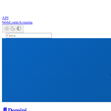
API
Web
Login
Acquista
📄️
Domini