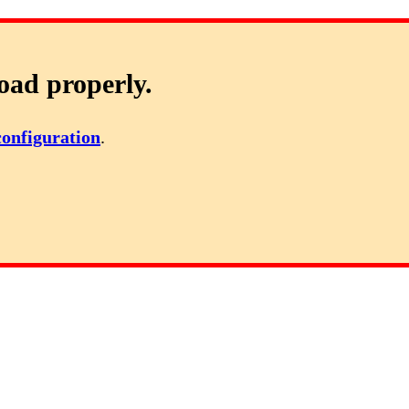
oad properly.
configuration
.