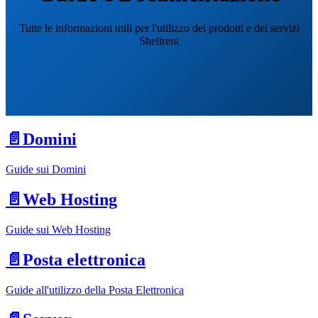
Tutte le informazioni utili per l'utilizzo dei prodotti e dei servizi
Shellrent
📄️
Domini
Guide sui Domini
📄️
Web Hosting
Guide sui Web Hosting
📄️
Posta elettronica
Guide all'utilizzo della Posta Elettronica