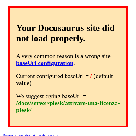
Your Docusaurus site did
not load properly.
A very common reason is a wrong site
baseUrl configuration
.
Current configured baseUrl =
/
(default
value)
We suggest trying baseUrl =
/docs/server/plesk/attivare-una-licenza-
plesk/
Passa al contenuto principale