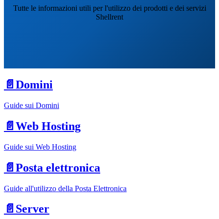
Tutte le informazioni utili per l'utilizzo dei prodotti e dei servizi
Shellrent
📄️
Domini
Guide sui Domini
📄️
Web Hosting
Guide sui Web Hosting
📄️
Posta elettronica
Guide all'utilizzo della Posta Elettronica
📄️
Server