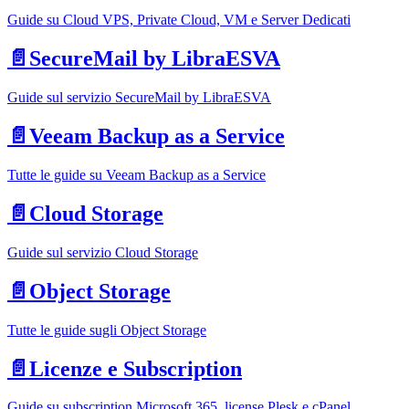
Guide su Cloud VPS, Private Cloud, VM e Server Dedicati
📄️
SecureMail by LibraESVA
Guide sul servizio SecureMail by LibraESVA
📄️
Veeam Backup as a Service
Tutte le guide su Veeam Backup as a Service
📄️
Cloud Storage
Guide sul servizio Cloud Storage
📄️
Object Storage
Tutte le guide sugli Object Storage
📄️
Licenze e Subscription
Guide su subscription Microsoft 365, license Plesk e cPanel