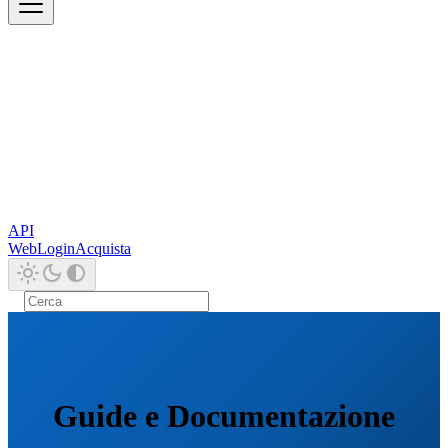
API
Web
Login
Acquista
Guide e Documentazione