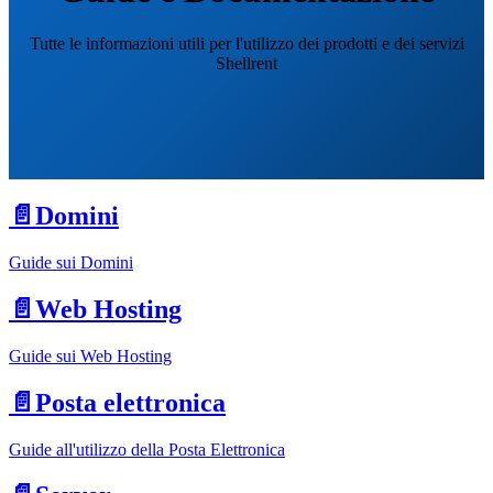
Tutte le informazioni utili per l'utilizzo dei prodotti e dei servizi
Shellrent
📄️
Domini
Guide sui Domini
📄️
Web Hosting
Guide sui Web Hosting
📄️
Posta elettronica
Guide all'utilizzo della Posta Elettronica