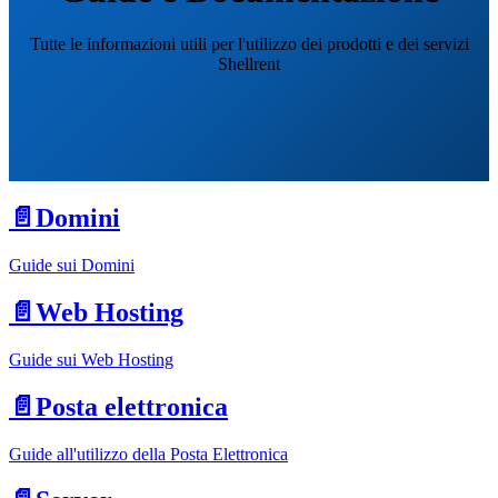
Tutte le informazioni utili per l'utilizzo dei prodotti e dei servizi
Shellrent
📄️
Domini
Guide sui Domini
📄️
Web Hosting
Guide sui Web Hosting
📄️
Posta elettronica
Guide all'utilizzo della Posta Elettronica